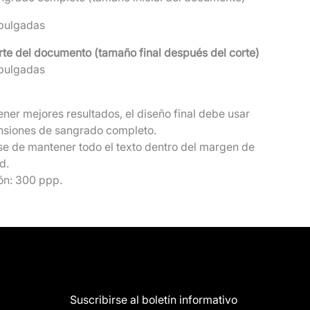
pulgadas
te del documento (tamaño final después del corte)
pulgadas
ener mejores resultados, el diseño final debe usar
nsiones de sangrado completo.
e de mantener todo el texto dentro del margen de
d.
ón: 300 ppp.
Suscribirse al boletín informativo