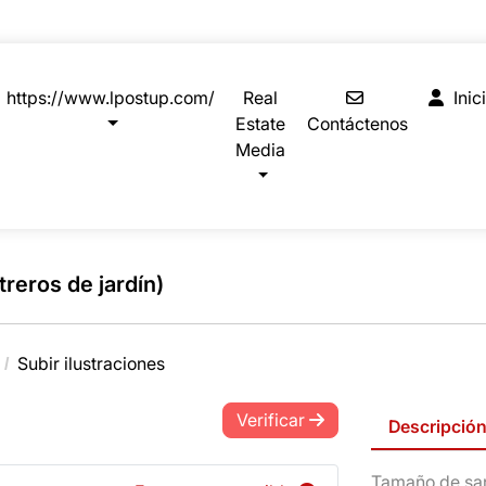
Contáctenos
Inici
https://www.lpostup.com/
Real
Inic
Estate
Contáctenos
Media
treros de jardín)
Subir ilustraciones
Verificar
Descripció
Tamaño de san