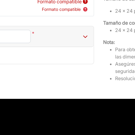
Formato compatible
Formato compatible
24 x 24 
Tamaño de cor
24 x 24 
*
Nota:
Para obt
las dime
Asegúres
segurida
Resoluci