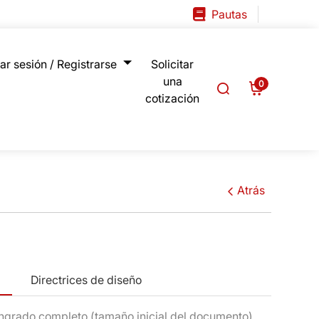
Pautas
Pautas
ar sesión / Registrarse
iar sesión / Registrarse
Solicitar
una
0
cotización
Atrás
n
Directrices de diseño
grado completo (tamaño inicial del documento)