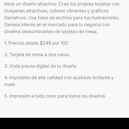
tiene un diseño atractivo. Crea tus propias tarjetas con
imágenes atractivas, colores vibrantes y gráficos
llamativos. Usa fotos de archivo para tus ilustraciones.
Genera interés en el mercado para tu negocio con
diseños deslumbrantes de tarjetas de mesa.
1. Precios desde $249 por 100
2. Tarjeta de mesa a dos caras
3. Vista previa digital de tu diseño
4. Impresión de alta calidad con acabado brillante y
mate
5. Impresión a todo color para todos los diseños